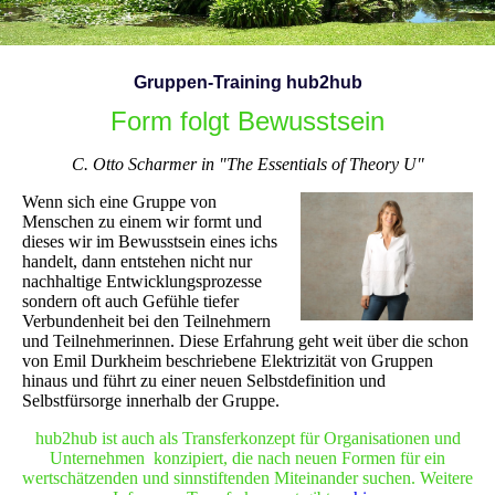
Gruppen-Training hub2hub
Form folgt Bewusstsein
C. Otto Scharmer in "The Essentials of Theory U"
Wenn sich eine Gruppe von
Menschen zu einem wir formt und
dieses wir im Bewusstsein eines ichs
handelt, dann entstehen nicht nur
nachhaltige Entwicklungsprozesse
sondern oft auch Gefühle tiefer
Verbundenheit bei den Teilnehmern
und Teilnehmerinnen. Diese Erfahrung geht weit über die schon
von Emil Durkheim beschriebene Elektrizität von Gruppen
hinaus und führt zu einer neuen Selbstdefinition und
Selbstfürsorge innerhalb der Gruppe.
hub2hub ist auch als Transferkonzept für Organisationen und
Unternehmen konzipiert, die nach neuen Formen für ein
wertschätzenden und sinnstiftenden Miteinander suchen. Weitere